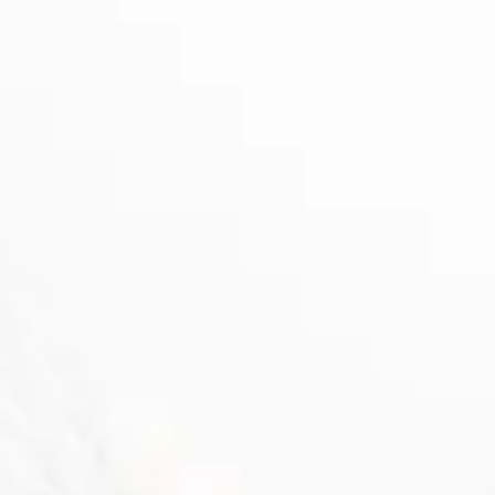
社交媒体平台。观众
具体来说，明天的LP
13:00，第二阶段则
间。此外，比赛期间
在直播过程中，除了
等。这些内容不仅能
何地，都可以通过直
4、观
为了帮助粉丝更好地
事官方指定的观看平
金年会官方网站
其次，建议观众根据