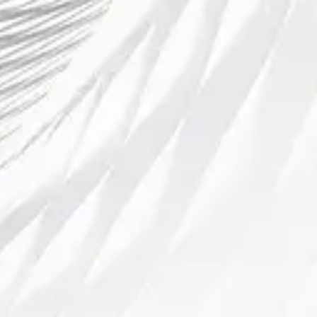
意甲比赛回放功
解析及观看方法
联系方式