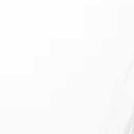
比赛时间为10:00至
以便粉丝合理安排观赛时
战略的运用。
如赛后分析、选手访谈
化的魅力。无论你身处
赛事
前下载并安装LPL赛
及实时观看比赛。
支持的粉丝，可以特别