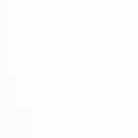
在明天的LPL比赛
是否能够成功晋级季
最后的排名走势，甚
例如，A队与B队的
状态不错，正在迎头
较量，谁能占据主动
另外，C队与D队的
回了自己的状态。D
对抗压力与调整的考
3、直
对于无法亲临赛场的
LPL赛事的直播安