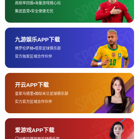
人工智能技术的引入使得训练和比赛的分析更加精准。AI可以通过
大量历史数据分析，预测运动员在不同环境下的表现，甚至帮助运
动员在比赛中实时做出最优决策。例如，在网球和足球等项目中，
AI可以分析对手的习惯和弱点，帮助运动员制定个性化的比赛策
略。
此外，数据分析还通过帮助教练进行比赛策略调整，影响了球队战
术的部署。在足球、篮球等团队运动中，通过对球员的跑位、传球
精度、进攻效率等关键数据的实时分析，教练能够根据比赛中的情
况迅速调整战术，提升整体团队的竞技水平。
3、新材料与装备的革新
新材料的出现正在改变各类体育装备的设计和功能。例如，在田径
比赛中，运动员穿着的跑鞋通过采用更加轻质且富有弹性的材料，
大大提高了运动员的奔跑速度与舒适度。类似的创新还出现在游泳
服、羽毛球拍、网球拍等装备上，令运动员的表现达到前所未有的
高度。
在自行车和赛车等项目中，使用碳纤维和高强度合金材料的装备，