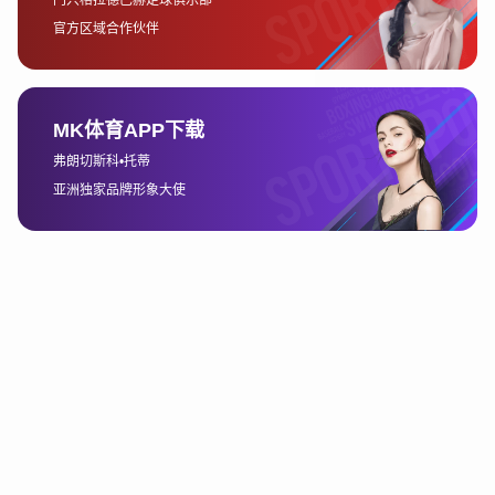
不仅减轻了车身重量，还提升了耐用性和空气动力性能。此类装备
革新极大地优化了运动员的竞技表现，使得原本在技术层面上较为
有限的项目得到了突破，运动员的整体速度和力量得到了显著提
升。
此外，运动员的服装和保护装备也经历了多次革新。新的材料不仅
更舒适和耐用，还能够根据运动员的运动需求进行优化设计。例
如，柔性材料在保护运动员膝盖、手腕等关节时，提供更好的支持
和保护，减少了运动损伤的发生，从而延长运动员的职业生涯。
4、规则改革与公平竞争
随着体育项目的技术革新，相关的比赛规则和标准也在不断发生变
化。例如，在游泳比赛中，引入新的泳衣材料使得运动员的水阻力
大大降低，因此规则也随之做出了相应的调整，以确保比赛的公平
性和竞技性。类似的规则改革不仅是为了提高竞技水平，还旨在保
证所有运动员在同一起跑线上竞技。
同时，科技的进步也为公平竞争提供了更好的保障。以电子计时和
自动裁判系统为例，赛事的各项数据采集和处理几乎完全依赖高精
度的技术设备，避免了人为干扰和误判。这种方式为每一位运动员