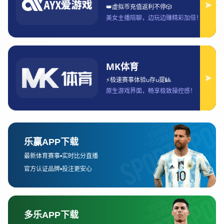
通过高度仿真的场景，提升运动员的临场反应和心理承受能力。
除了虚拟技术，穿戴式设备和智能监测器也成为了现代竞技体育的
标准装备。这些设备能够实时监测运动员的生理数据，如心率、步
频、速度、力量等，帮助教练团队及时调整训练方案。通过对数据
的深入分析，运动员能够得到个性化的训练建议，从而提升其体能
和技术水平。
在比赛中，运动员借助高科技设备不仅能够进行精准的数据监控，
还能通过技术辅助系统（如VAR视频助理裁判）来确保比赛的公正
性。通过高清摄像技术和AI分析，比赛中的每一个关键动作都能够
得到精确还原和分析，从而有效避免了人为错误对比赛结果的影
响。
2、数据分析与人工智能的应用
数据分析技术已经成为现代体育中的一项重要工具，通过对运动员
表现的数据进行深入挖掘，可以帮助教练和运动员进行精确的策略
规划。运动员的每一次动作、每一个瞬间的决策，都可以通过传感
器捕捉到的数据进行分析，从而为运动员制定个性化的训练计划。