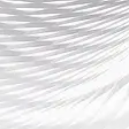
金年会
jinnianhui金年会 - 首页是国际体育娱乐平台,官网入口、平台、登
录入口、网页版、在线网址、娱乐、手机版app下载,将秉承以服务
为唯一的宗旨,安全有保障,让您玩得安全,放心游戏。
导航
介绍金年会
五大联赛
体育资讯
企业服务
联系金年会平台