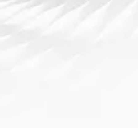
SiteMap
最新发布
足球非洲杯夺冠热门全面解析强队实力对比黑马预测与冠军
归属前瞻分析
足球抢点中锋跑位技巧解析掌握禁区穿插时机与射门空间创
造方法
贝林厄姆绝杀集锦高清回顾震撼瞬间见证天才中场王者风采
传奇时刻
联系方式
地址
兰州市绞察城56号
电话
13594780423
邮箱
reticent@qq.com