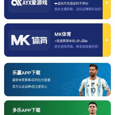
从人员结构来看，克罗地亚通常依赖核心中场驱动比赛节奏，而塞
维利亚则更依赖整体体系运转。两者在阵容配置上呈现“经验型国家
队 vs 体系型俱乐部”的典型对比，这种结构差异直接影响盘口初始
定位与后续调整方向。
在让球分析中，基本面差异往往决定初盘倾向。若以中立场模拟对
抗，塞维利亚的整体磨合度略占优势，但克罗地亚在大赛型比赛中
的稳定性同样不容低估，因此盘口通常不会出现极端倾斜，而是维
持在合理均衡区间。
战术风格对比
克罗地亚的战术体系强调中场控制，通过传导与节奏变化来消耗对
手体能，并在关键区域寻找直塞或远射机会。这种打法在面对高压
逼抢时具备一定化解能力，但进攻爆发力相对依赖个别球星发挥。
塞维利亚的战术则更注重边中结合与快速推进，尤其在由守转攻阶
段表现突出，能够通过高效率转换制造威胁。在面对密集防守时，
其边路传中与二点球争夺能力成为主要破局方式。
从对抗角度来看，中场争夺将成为比赛核心。如果克罗地亚能够有