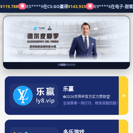
英雄联盟台湾专区赛事入口开启全新体验
快速参与精彩对决尽在掌握
2025-08-15 21:35:58
随着《英雄联盟》在全球范围内不断扩展其影响力，台湾专区的赛