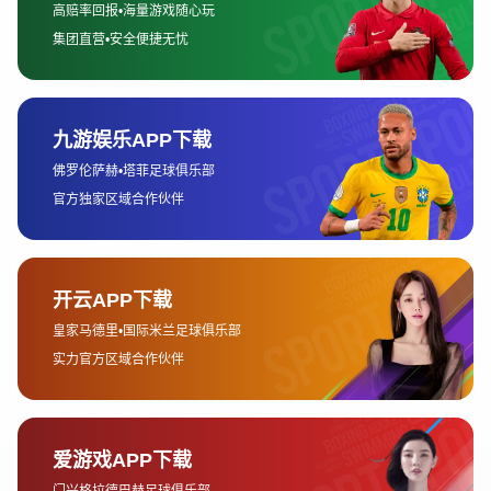
足。
另外，新的赛事入口还加入了多种互动功能，玩家可以在比赛期间
与其他观众或选手实时交流。直播平台的嵌入让赛事的观众体验得
到进一步提升，赛事不仅仅是对战的展现，更是全方位的娱乐享
受。
金年会平台
3、台湾地区玩家的参与热情与赛事生态
台湾作为《英雄联盟》在亚洲的重要市场，拥有庞大的玩家基础。
随着赛事入口的推出，台湾地区的玩家参与热情得到了进一步激
发。这个全新的赛事入口，使得玩家可以更加方便地参与到本地以
及全球范围的各类赛事中，极大地提升了赛事的普及率。
在台湾地区，电竞文化逐渐成为年轻人日常生活的一部分。随着赛
事入口的全面开放，不仅吸引了更多普通玩家参与，也为职业选手
提供了更多展示平台。赛事的频繁举办与高水平竞技对抗，促进了
台湾电竞生态的蓬勃发展。无论是赛事参与者还是观众，都在这个
平台上找到了属于自己的位置。