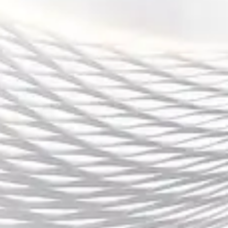
澳门欧洲杯直播平台全程高清赛事直播让你不再错过每一个
精彩瞬间
在电视屏幕上观看王者荣耀职业赛事带来的全新观赛体验与
精彩瞬间
金年会
jinnianhui金年会 - 首页是国际体育娱乐平台,官网入口、平台、登
录入口、网页版、在线网址、娱乐、手机版app下载,将秉承以服务
为唯一的宗旨,安全有保障,让您玩得安全,放心游戏。