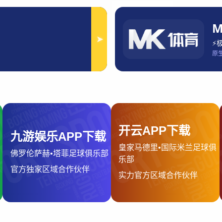
发展，体育赛事的传播方式、互动模式以及球迷服务体系正在经
代用户对于实时互动、沉浸体验和个性化服务的需求。在这一背
新技术为驱动，不断优化赛事内容呈现形式，丰富球迷互动场景
来了全新的数字化观赛体验。通过智能化平台建设、多元化互动
资源整合创新，乐动体育正在构建一个连接赛事、平台、俱乐部
事传播效率和观赛体验的全面提升，也促进了体育产业数字化转
方向。未来，随着技术不断进步和用户需求持续升级，乐动体育