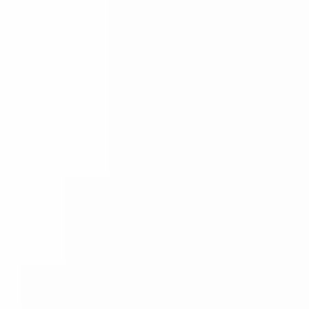
满活力的体育生态圈。
动体育依托先进的数字
步等技术手段，为用户
内容，享受接近现场的
处理和精准化呈现。比
比赛趋势等多维度内
看、实时回放、精彩镜
和自主化的体验。这种
效率，在赛事高峰期间