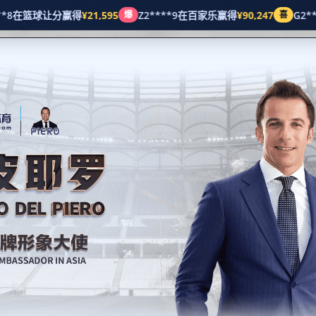
介绍金年会
五大联赛
体育资讯
企业服务
联系
育引领数字化观赛新
互动与球迷服务融合
2026-06-14 05:50:06