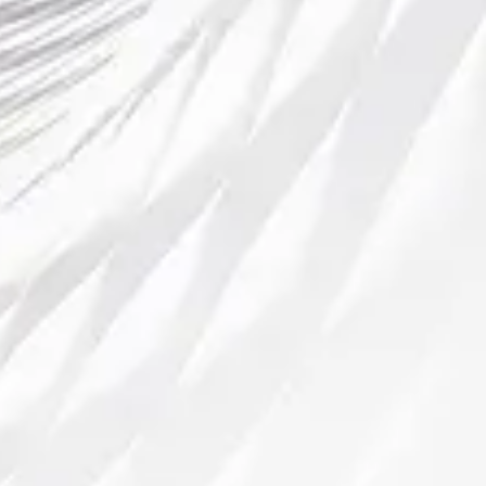
，通过精准服务满足多
度融合的数字体育新生
多元和智能化的观赛体
续发挥技术优势和平台
动体育产业与数字技术
。
字摘要、