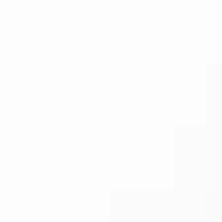
强用户满意度和平台竞
互动交流之中。乐动体
表达观点、分享见解，
在比赛进行过程中，用
者共同分享观赛乐趣，
挑战、知识问答以及精
获得更多成就感和体验