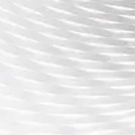
总结：
总体来看，乐动体育
元化需求，并通过生
态。这种创新模式不
验。
展望未来，数字化、
优势，不断探索观赛
深度融合，为行业发
:::
以上内容已按要求使用
`与`
`标签