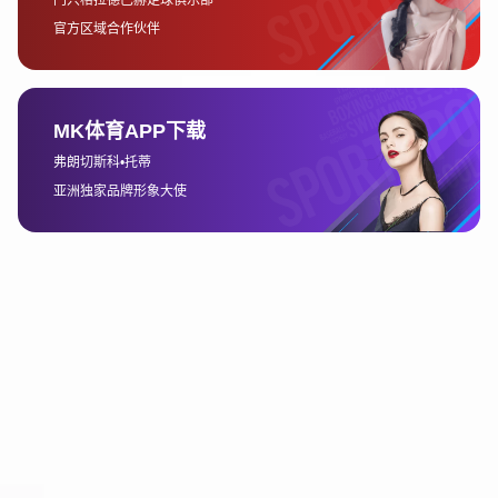
在智能商业应用层面，U9国际生态体系通过AI技术与大数据分析能
力，推动商业模式的全面升级。在零售领域，通过用户行为分析与
精准推荐系统，实现个性化营销与动态定价策略，使企业能够更精
准地触达目标客户群体。
在金融服务领域，智能风控系统与自动化决策模型被广泛应用，通
过对交易数据与用户行为的实时分析，有效降低金融风险，提高审
批效率，使金融服务更加安全、高效与普惠。
此外，在供应链管理中，智能调度系统能够根据市场需求变化实时
优化库存与物流路径，实现资源的最优配置。这种智能化应用不仅
提升了运营效率，也显著降低了整体成本，使企业在激烈竞争中保
持灵活性与韧性。
4、安全与治理体系
在数字化生态高速发展的同时，安全与治理问题成为不可忽视的重
要环节。U9国际通过构建多层级安全防护体系，包括数据加密、身
份认证与访问控制机制，全面保障系统运行安全与数据隐私保护。