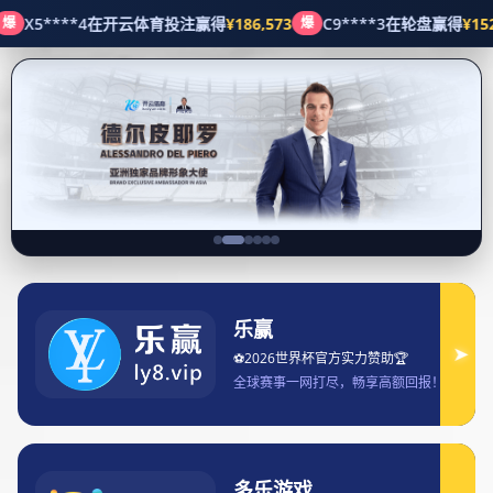
以U9国际为核心打造全新数字化智能生态
引领未来商业发展新格局
2026-06-22 08:25:08
在全球数字经济加速演进的大背景下，以entity["company","U9