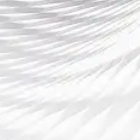
介绍金年会
五大联赛
体育资讯
企业服务
联系金年会平台
SiteMap
最新发布
足球非洲杯夺冠热门全面解析强队实力对比黑马预测与冠军
归属前瞻分析
足球抢点中锋跑位技巧解析掌握禁区穿插时机与射门空间创
造方法
贝林厄姆绝杀集锦高清回顾震撼瞬间见证天才中场王者风采
传奇时刻