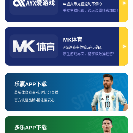
决策系统提供了高质量的数据基础，使企业能够在复杂环境中保持
竞争优势。
与此同时，人工智能技术在数智底座中的深度嵌入，使系统具备自
学习与自优化能力。通过机器学习与算法模型不断迭代优化，平台
能够持续提升资源调度效率与预测准确性，从而推动整个生态体系
向更高层次的智能化发展。
2、产业协同生态
在全新商业格局中，单一企业已难以形成持续竞争优势，产业协同
成为关键发展方向。U9国际通过构建开放型生态平台，将上下游企
业、服务商与技术提供方纳入统一体系，实现资源共享与能力互
补，推动产业链从线性结构向网状结构转型。