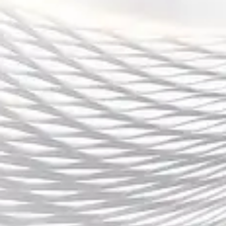
B33体育引领数字化赛事新体验打造全民参与竞技娱乐互动
新生态
以云鼎娱乐场为中心的全方位娱乐体验与周边休闲消费指南
深度解析
金年会
jinnianhui金年会 - 首页是国际体育娱乐平台,官网入口、平台、登
录入口、网页版、在线网址、娱乐、手机版app下载,将秉承以服务
为唯一的宗旨,安全有保障,让您玩得安全,放心游戏。
导航