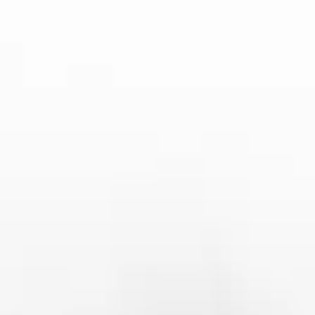
另外，D体育不断优化虚拟场景的沉浸效果，通过细致的音效设计和
场馆还原，让球迷在家中也能感受到现场观众的欢呼和紧张氛围，
将比赛激情完整传递。
3、社交娱乐创新玩法
D体育注重赛事互动与社交娱乐的融合，通过多样化的玩法增强用户
粘性。例如实时投票竞猜、弹幕互动、挑战赛等功能，让球迷在观
看比赛的同时参与到赛事内容创作中。
社交排行榜和积分系统是D体育创新玩法的重要组成部分。球迷通过
参与竞猜或互动获得积分，可兑换专属奖品或参与抽奖活动，这种
机制激发了用户持续参与的兴趣。
此外，D体育还推出球迷社区功能。用户可以在社区发布赛事评论、
战术分析或观赛心得，与志同道合的球迷互动。这种社交娱乐方式
不仅增加了观赛趣味性，也加强了用户之间的情感联结。
特别值得一提的是，D体育不断优化内容推荐系统。根据用户兴趣和
互动行为，智能推荐相关比赛、球员资讯或精彩瞬间，使球迷能够