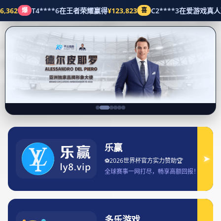
D体育打造全新赛事互动体验助力球迷畅
享精彩竞技盛宴激情时刻之夜
2026-05-17 04:19:38
明白了，我将严格按照你的要求生成文章，确保摘要约300字，正文