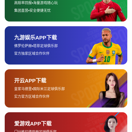
在直播过程中，D体育引入了多视角切换功能。球迷可以根据个人喜
好选择不同角度观看比赛，无论是场上全景还是球员特写，都能满
足不同观赛需求，增加赛事的沉浸感。
此外，D体育还提供实时数据互动，观众在观看比赛时可以看到球员
数据、战术分析以及比赛趋势预测。这种信息与直播同步呈现的方
式，让球迷在享受视觉盛宴的同时，获得专业的数据参考，增强参
与感。
为了提升社群互动体验，D体育设置了在线评论和话题讨论区。球迷
可以即时分享观点，与其他观众互动，形成独特的赛事社区文化。
这种互动不仅增强了观看乐趣，也为球迷建立了交流和社交的平
台。
2、虚拟沉浸观赛模式
D体育在赛事互动体验中引入虚拟现实和增强现实技术，让球迷仿佛
置身赛场。通过VR设备，观众可以感受到比赛现场的氛围，享受
360度全景观看体验，体验感大幅提升。
增强现实功能让用户在手机或平板端就能看到虚拟球员数据、即时