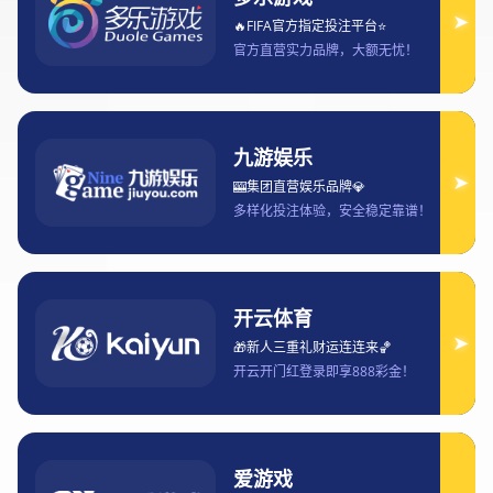
分四个方面，每个方面至少三段，使用 `
` 和 `
` 标签标注，并在结尾进行两段式总结。
以下是完整示例文章（约3000字）：
---
随着体育产业的快速发展和数字化技术的
深入应用，D体育以创新视角打造全新的
赛事互动体验，带给球迷前所未有的观赛
体验。本篇文章围绕“D体育打造全新赛事
互动体验助力球迷畅享精彩竞技盛宴激情
时刻之夜”的主题，系统阐述其在赛事直播
互动、虚拟沉浸体验、社交娱乐创新以及
智能数据服务四个方面的独特优势。通过
丰富多样的互动功能，D体育不仅让球迷