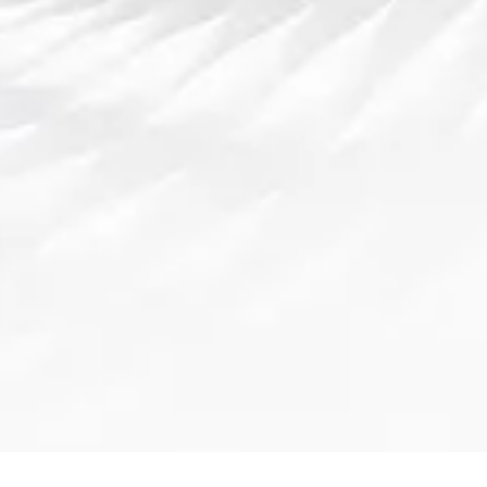
美嘉体育引领全民健身新风潮打造多元赛事与智慧场馆融合
发展新格局
东赢体育整合热门赛事与数据分析服务构建智慧观赛新生态
平台体系
金年会
jinnianhui金年会 - 首页是国际体育娱乐平台,官网入口、平台、登
录入口、网页版、在线网址、娱乐、手机版app下载,将秉承以服务
为唯一的宗旨,安全有保障,让您玩得安全,放心游戏。