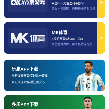
破，观众获得了更加丰富和立体的观看体验。
全景视频技术的应用同样至关重要。在足球比赛中，球场的巨大尺
度和复杂的赛事节奏要求提供全方位、多角度的画面呈现。通过360
度摄像技术，观众不仅能够看到球场的各个角落，还能够随时切换
视角，选择自己最喜欢的观看位置。这种技术无疑为观众带来了更
加自由、互动的观赛体验，提升了整体的沉浸感。
金年会平台
2、内容多元化提升观赛趣味
传统的足球视频直播通常仅限于比赛过程中的画面和解说，观众的
参与度较低。为了提升观赛体验，内容的多元化成为沉浸式直播平
台不可或缺的一部分。除了基本的比赛直播，平台还可以通过提供
丰富的附加内容来增强观众的观看兴趣和参与感。
例如，赛事前后可以安排专家解读、球员采访、赛后分析等环节，
给观众提供全方位的赛事信息。此外，平台还可以通过数据分析为
观众呈现球员的个人表现、球队战术演变等内容，帮助观众更深入
地了解比赛的内在逻辑。这种丰富的内容不仅增加了观赛的趣味
性，还提升了观众的知识性和专业感。